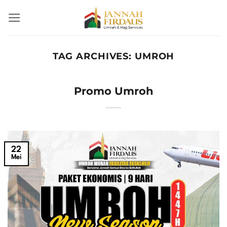
Skip
to
content
TAG ARCHIVES:
UMROH
Promo Umroh
22
Mei