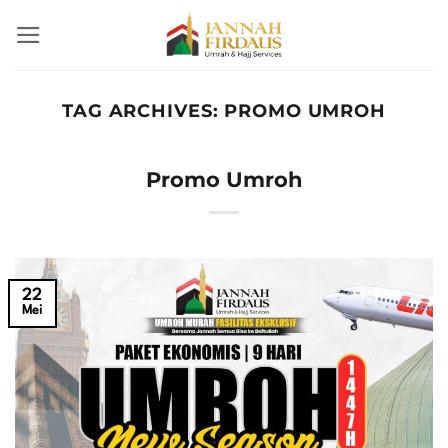
Skip
to
content
TAG ARCHIVES:
PROMO UMROH
Promo Umroh
22
Mei