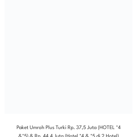
Paket Umroh Plus Turki Rp. 37,5 Juta (HOTEL *4
&*5) & Rp. 44,4 Juta (Hotel *4 & *5 di 2 Hotel)