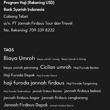
Program Haji (Rekening USD)
Bank Syariah Indonesia
Cabang Tebet
a/n. PT Jannah Firdaus Tour dan Travel
No. Rekening: 709 339 8232
TAGS
Biaya Umroh
biaya umroh 1 orang
Biaya Umroh 6 Orang
Cicilan umroh
biaya umroh perorang
Haji Furoda Banten
Haji Furoda Depok
Haji Furoda Garut
haji furoda jannah firdaus
Haji Furoda Tangerang
jannah firdaus bekasi
jannah firdaus Banten
Haji Furoda Tasikmalaya
jannah firdaus bogor
jannah firdaus cengkareng
Jannah Firdaus Depok
jannah firdaus Garut