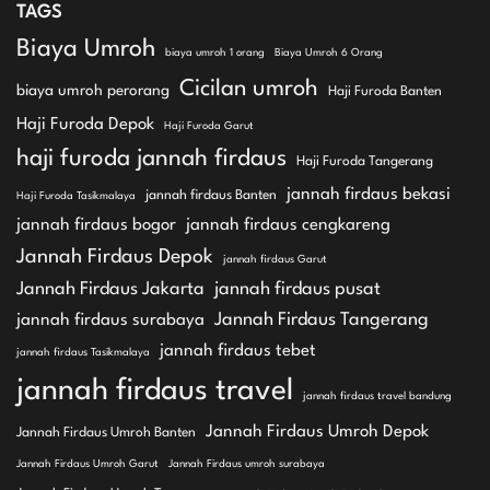
TAGS
Biaya Umroh
biaya umroh 1 orang
Biaya Umroh 6 Orang
Cicilan umroh
biaya umroh perorang
Haji Furoda Banten
Haji Furoda Depok
Haji Furoda Garut
haji furoda jannah firdaus
Haji Furoda Tangerang
jannah firdaus bekasi
jannah firdaus Banten
Haji Furoda Tasikmalaya
jannah firdaus bogor
jannah firdaus cengkareng
Jannah Firdaus Depok
jannah firdaus Garut
Jannah Firdaus Jakarta
jannah firdaus pusat
Jannah Firdaus Tangerang
jannah firdaus surabaya
jannah firdaus tebet
jannah firdaus Tasikmalaya
jannah firdaus travel
jannah firdaus travel bandung
Jannah Firdaus Umroh Depok
Jannah Firdaus Umroh Banten
Jannah Firdaus Umroh Garut
Jannah Firdaus umroh surabaya