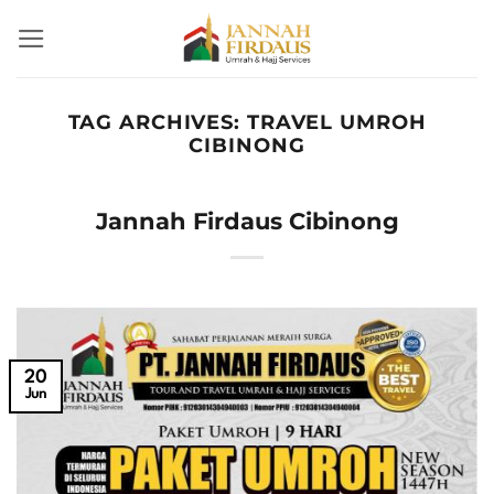
Skip
to
content
TAG ARCHIVES:
TRAVEL UMROH
CIBINONG
Jannah Firdaus Cibinong
20
Jun