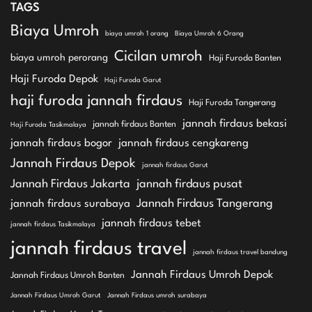
TAGS
Biaya Umroh
biaya umroh 1 orang
Biaya Umroh 6 Orang
Cicilan umroh
biaya umroh perorang
Haji Furoda Banten
Haji Furoda Depok
Haji Furoda Garut
haji furoda jannah firdaus
Haji Furoda Tangerang
jannah firdaus bekasi
jannah firdaus Banten
Haji Furoda Tasikmalaya
jannah firdaus bogor
jannah firdaus cengkareng
Jannah Firdaus Depok
jannah firdaus Garut
Jannah Firdaus Jakarta
jannah firdaus pusat
Jannah Firdaus Tangerang
jannah firdaus surabaya
jannah firdaus tebet
jannah firdaus Tasikmalaya
jannah firdaus travel
jannah firdaus travel bandung
Jannah Firdaus Umroh Depok
Jannah Firdaus Umroh Banten
Jannah Firdaus Umroh Garut
Jannah Firdaus umroh surabaya