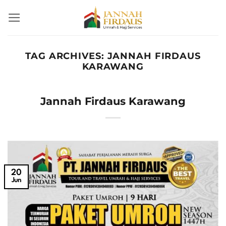
Skip
to
content
TAG ARCHIVES:
JANNAH FIRDAUS
KARAWANG
Jannah Firdaus Karawang
20
Jun