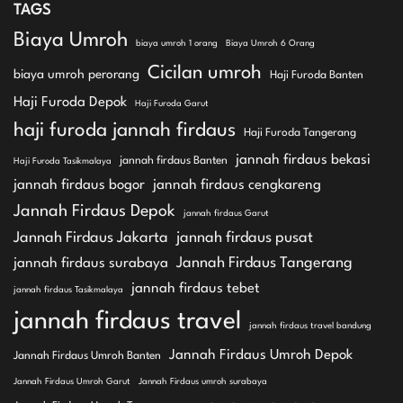
TAGS
Biaya Umroh
biaya umroh 1 orang
Biaya Umroh 6 Orang
Cicilan umroh
biaya umroh perorang
Haji Furoda Banten
Haji Furoda Depok
Haji Furoda Garut
haji furoda jannah firdaus
Haji Furoda Tangerang
jannah firdaus bekasi
jannah firdaus Banten
Haji Furoda Tasikmalaya
jannah firdaus bogor
jannah firdaus cengkareng
Jannah Firdaus Depok
jannah firdaus Garut
Jannah Firdaus Jakarta
jannah firdaus pusat
Jannah Firdaus Tangerang
jannah firdaus surabaya
jannah firdaus tebet
jannah firdaus Tasikmalaya
jannah firdaus travel
jannah firdaus travel bandung
Jannah Firdaus Umroh Depok
Jannah Firdaus Umroh Banten
Jannah Firdaus Umroh Garut
Jannah Firdaus umroh surabaya