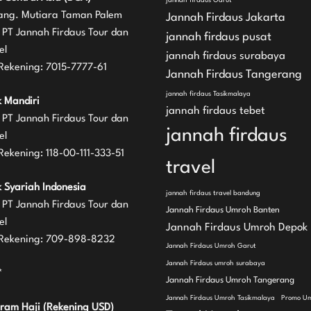
jannah firdaus Garut
ng. Mutiara Taman Palem
Jannah Firdaus Jakarta
 PT Jannah Firdaus Tour dan
jannah firdaus pusat
el
jannah firdaus surabaya
Rekening: 7015-7777-61
Jannah Firdaus Tangerang
jannah firdaus Tasikmalaya
 Mandiri
jannah firdaus tebet
 PT Jannah Firdaus Tour dan
jannah firdaus
el
Rekening: 118-00-111-333-51
travel
 Syariah Indonesia
jannah firdaus travel bandung
 PT Jannah Firdaus Tour dan
Jannah Firdaus Umroh Banten
el
Jannah Firdaus Umroh Depok
Rekening: 709-898-8232
Jannah Firdaus Umroh Garut
Jannah Firdaus umroh surabaya
*
Jannah Firdaus Umroh Tangerang
Jannah Firdaus Umroh Tasikmalaya
Promo U
ram Haji (Rekening USD)