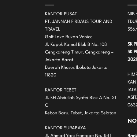
KANTOR PUSAT
NIB 
PT. JANNAH FIRDAUS TOUR AND
TDUP
TRAVEL
556
Golf Lake Rukan Venice
SK P
Jl. Kapuk Kamal Blok B No. 108
SK P
Cengkareng Timur, Cengkareng –
202
Jakarta Barat
Daerah Khusus Ibukota Jakarta
HIM
11820
KAN
IATA
KANTOR TEBET
ASIT
Jl. KH Abdullah Syafei Blok A No. 21
063
C
Kebon Baru, Tebet, Jakarta Selatan
NO
KANTOR SURABAYA
Jl. Ahmad Yani frontage No. 151T
Bank