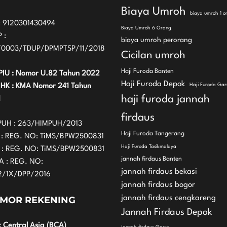
Biaya Umroh
biaya umroh 1 o
: 9120301430494
Biaya Umroh 6 Orang
 :
biaya umroh perorang
/0003/TDUP/DPMPTSP/11/2018
Cicilan umroh
Haji Furoda Banten
PIU : Nomor U.82 Tahun 2022
Haji Furoda Depok
IHK : KMA Nomor 241 Tahun
Haji Furoda Gar
haji furoda jannah
1
firdaus
PUH : 263/HIMPUH/2013
Haji Furoda Tangerang
 : REG. NO: TiMS/BPW2500831
Haji Furoda Tasikmalaya
 : REG. NO: TiMS/BPW2500831
jannah firdaus Banten
A : REG. NO:
jannah firdaus bekasi
2/1X/DPP/2016
jannah firdaus bogor
jannah firdaus cengkareng
MOR REKENING
Jannah Firdaus Depok
 Central Asia (BCA)